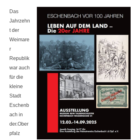
Das
Jahrzehn
t der
Weimare
r
Republik
war auch
für die
kleine
Stadt
Eschenb
ach in
der.Ober
pfalz