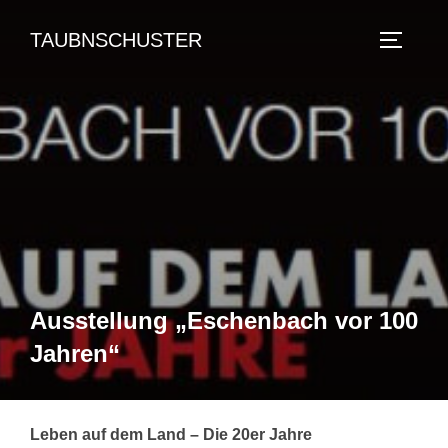
Zum
TAUBNSCHUSTER
Inhalt
SEITEN
springen
Ausstellung „Eschenbach vor 100
Jahren“
Leben auf dem Land –
Die 20er Jahre