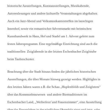
historische Ausstellungen, Kunstausstellungen, Musikabende,
Autorenlesungen und andere kulturelle Veranstaltungen abgehalten.
Auch ein Jazz-Abend und Volksmusikantentreffen im lauschigen
Innenhof, sowie ein romantischer Adventsmarkt mit heimischen
Kunsthandwerk in Haus, Hof und Stadel am 1. Advent gehört zum
festen Jahresprogramm. Eine regelmäßige Einrichtung sind auch die
traditionellen Zoiglabende in der letzten Eschenbacher Zoiglstube
beim Taubnschuster.
Beachtung über die Stadt hinaus finden die jährlichen historischen
Ausstellungen, die über Monate hinweg gezeigt werden. Highlights in
den letzten Jahren waren z.B. die Schau „Hopfenblöih und Zoiglstern“
über das Kommunbrauwesen und andere Biertraditionen im
Eschenbacher Land, „Weiberleut`und Frauenzimmer“, eine Ausstellung
über das Frauenleben in der nördlichen Oberpfalz einst und jetzt, oder