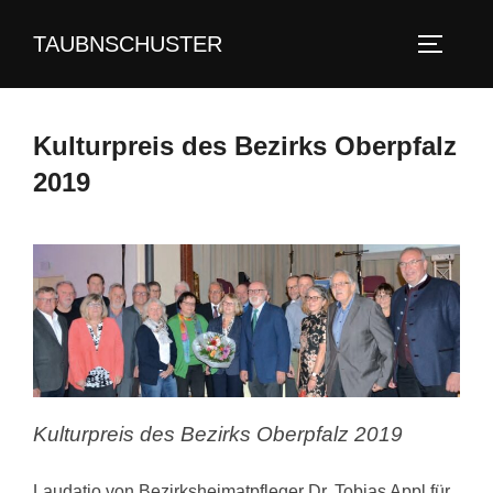
Zum
TAUBNSCHUSTER
Inhalt
SEITEN
springen
Kulturpreis des Bezirks Oberpfalz
2019
Kulturpreis des Bezirks Oberpfalz 2019
Laudatio von Bezirksheimatpfleger Dr. Tobias Appl für