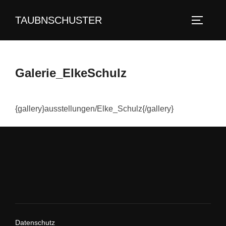
Zum
TAUBNSCHUSTER
Inhalt
SEITEN
springen
Galerie_ElkeSchulz
{gallery}ausstellungen/Elke_Schulz{/gallery}
Datenschutz