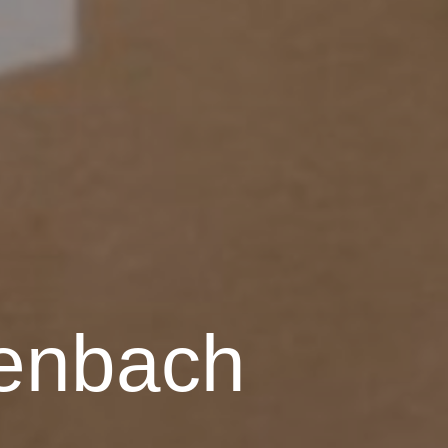
henbach