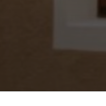
Erhalte eine E-Mail 
Wir senden keinen Spam! Erfahre mehr in unserer
D