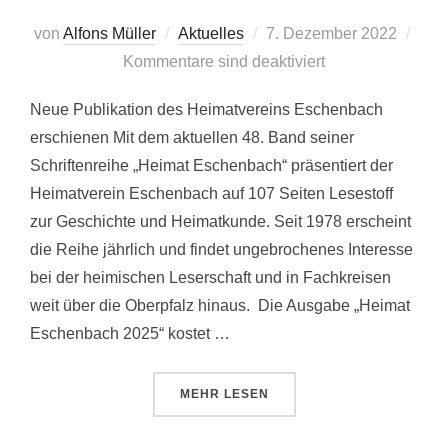
Veröffentlicht
von
Alfons Müller
Aktuelles
7. Dezember 2022
am
Kommentare sind deaktiviert
Neue Publikation des Heimatvereins Eschenbach
erschienen Mit dem aktuellen 48. Band seiner
Schriftenreihe „Heimat Eschenbach“ präsentiert der
Heimatverein Eschenbach auf 107 Seiten Lesestoff
zur Geschichte und Heimatkunde. Seit 1978 erscheint
die Reihe jährlich und findet ungebrochenes Interesse
bei der heimischen Leserschaft und in Fachkreisen
weit über die Oberpfalz hinaus. Die Ausgabe „Heimat
Eschenbach 2025“ kostet …
ÜBER „HEIMAT ESCHENBACH 20
MEHR
LESEN